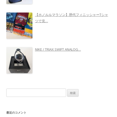
【ホノルルマラソン】歴代フィニッシャーTシャ
ツで見…
NIKE / TRIAX SWIFT ANALOG…
検
索
:
最近のコメント