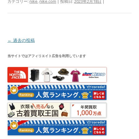
カテゴリー:
nike
,
nike.com
| 投稿日:
2023年2月18日
|
投
←
過去の投稿
稿
当サイトではアフィリエイト広告を利用しています
ナ
ビ
ゲ
ー
シ
ョ
ン