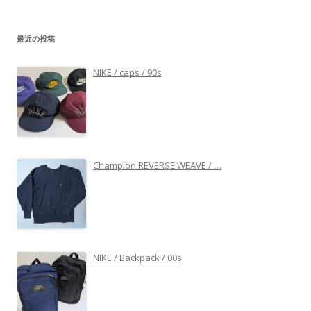
最近の投稿
NIKE / caps / 90s
Champion REVERSE WEAVE / …
NIKE / Backpack / 00s