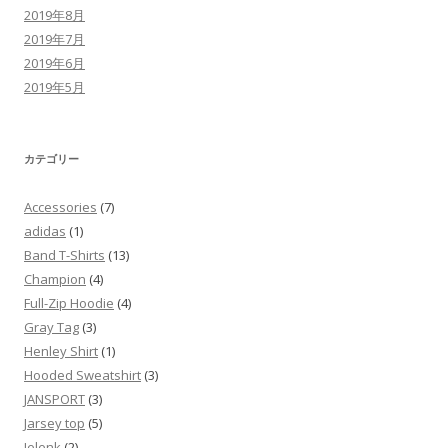
2019年8月
2019年7月
2019年6月
2019年5月
カテゴリー
Accessories
(7)
adidas
(1)
Band T-Shirts
(13)
Champion
(4)
Full-Zip Hoodie
(4)
Gray Tag
(3)
Henley Shirt
(1)
Hooded Sweatshirt
(3)
JANSPORT
(3)
Jarsey top
(5)
Jelenk
(2)