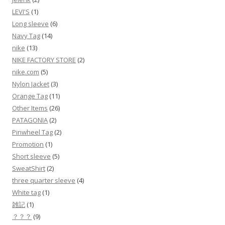
LEVI'S
(1)
Long sleeve
(6)
Navy Tag
(14)
nike
(13)
NIKE FACTORY STORE
(2)
nike.com
(5)
Nylon Jacket
(3)
Orange Tag
(11)
Other Items
(26)
PATAGONIA
(2)
Pinwheel Tag
(2)
Promotion
(1)
Short sleeve
(5)
SweatShirt
(2)
three quarter sleeve
(4)
White tag
(1)
雑記
(1)
？？？
(9)