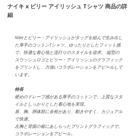
ナイキ x ビリー アイリッシュ Tシャツ 商品の詳
細
Nikeとビリー・アイリッシュがタッグを組んで生み出し
た厚手のコットンTシャツ。ゆったりとしたフィット感
で、快適な着心地と流行りのスタイルを追求。 縦型の
スウッシュロゴとビリー・アイリッシュのグラフィック
をプリントし、力強いコラボレーションをアピールして
います。
特長
硬めのドレープ感がある厚手のコットンで、上質なスタ
イルとしっかりとした着心地を実現。
肩、胸、胴体部に余裕があり、動きやすく、カジュアル
で快適。
左胸と背面の裾にあしらったプリントグラフィックで、
コラボレーションをアピール。