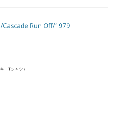
rt/Cascade Run Off/1979
t（ナイキ Tシャツ）
）