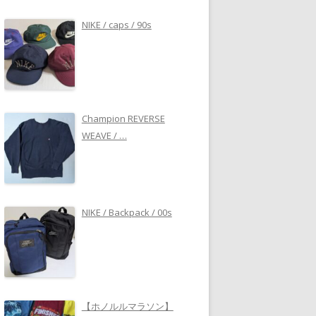
NIKE / caps / 90s
Champion REVERSE
WEAVE / …
NIKE / Backpack / 00s
【ホノルルマラソン】