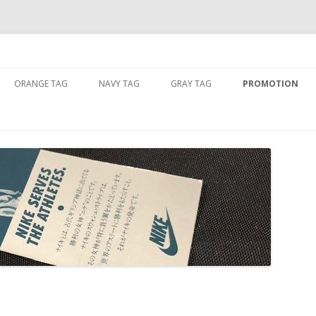
コ
ン
ORANGE TAG
NAVY TAG
GRAY TAG
PROMOTION
テ
ン
ツ
へ
ス
キ
ッ
プ