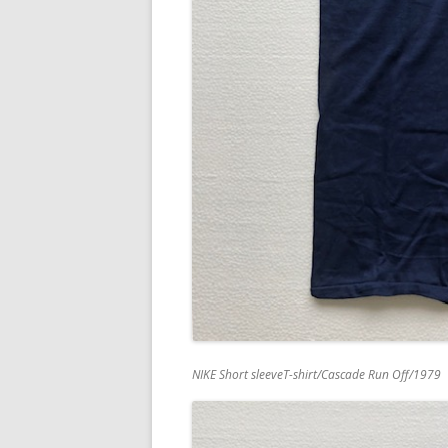
NIKE Short sleeveT-shirt/Cascade Run Off/1979