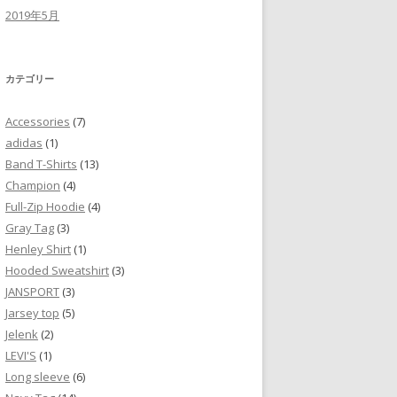
2019年5月
カテゴリー
Accessories
(7)
adidas
(1)
Band T-Shirts
(13)
Champion
(4)
Full-Zip Hoodie
(4)
Gray Tag
(3)
Henley Shirt
(1)
Hooded Sweatshirt
(3)
JANSPORT
(3)
Jarsey top
(5)
Jelenk
(2)
LEVI'S
(1)
Long sleeve
(6)