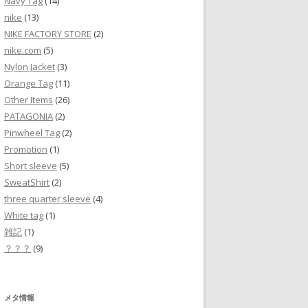
Navy Tag
(14)
nike
(13)
NIKE FACTORY STORE
(2)
nike.com
(5)
Nylon Jacket
(3)
Orange Tag
(11)
Other Items
(26)
PATAGONIA
(2)
Pinwheel Tag
(2)
Promotion
(1)
Short sleeve
(5)
SweatShirt
(2)
three quarter sleeve
(4)
White tag
(1)
雑記
(1)
？？？
(9)
メタ情報