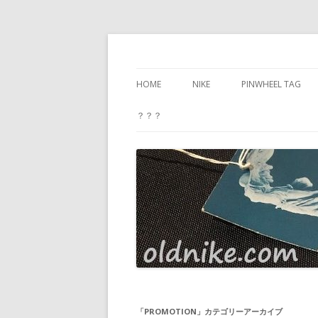
oldnike.com
HOME
NIKE
PINWHEEL TAG
PROFILE
？？？
PRIVACY POLICY
SITEMAP
CONTACT ME
「
PROMOTION
」カテゴリーアーカイブ