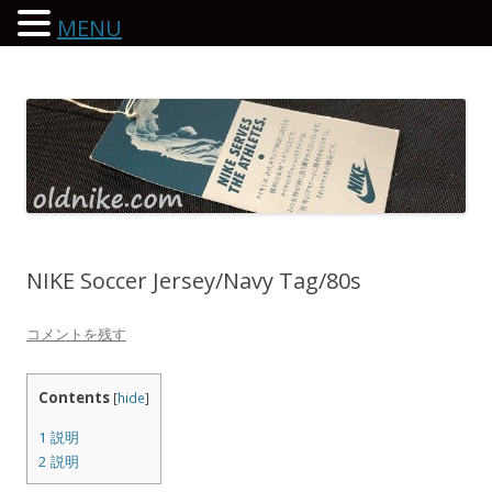
MENU
oldnike.com
NIKE Soccer Jersey/Navy Tag/80s
コメントを残す
Contents
[
hide
]
1
説明
2
説明