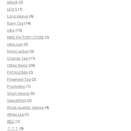
Jelenk
(2)
LEVI'S
(1)
Long sleeve
(6)
Navy Tag
(14)
nike
(13)
NIKE FACTORY STORE
(2)
nike.com
(5)
Nylon Jacket
(3)
Orange Tag
(11)
Other Items
(26)
PATAGONIA
(2)
Pinwheel Tag
(2)
Promotion
(1)
Short sleeve
(5)
SweatShirt
(2)
three quarter sleeve
(4)
White tag
(1)
雑記
(1)
？？？
(9)