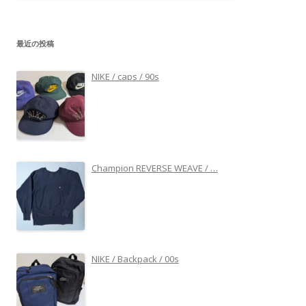
最近の投稿
NIKE / caps / 90s
Champion REVERSE WEAVE / …
NIKE / Backpack / 00s