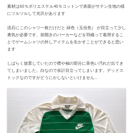
素材は60％ポリエステル40％コットンで表面がサテン生地の様
にツルツルして光沢があります
流石にこのシャツ一枚だけだと 緑色（玉虫色） が目立って少し
勇気が必要です。前開きのパーカーなどを羽織って着用するこ
とでゲームシャツの外しアイテムを生かすことができると思い
ます
しばらく放置していたので襟や袖の部分に茶色い汚れだ出てき
てしまいました。白なので余計目立ってしまいます。デッドス
トックなのですがどうにかしないといけません…