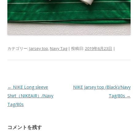
カテゴリー:
Jarsey top
,
Navy Tag
| 投稿日:
2019年6月23日
|
投
←
NIKE Long sleeve
NIKE Jarsey top (Black)/Navy
稿
Shirt（NIKEAIR）/Navy
Tag/80s
→
ナ
Tag/80s
ビ
ゲ
コメントを残す
ー