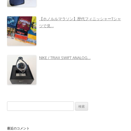
【ホノルルマラソン】歴代フィニッシャーTシャ
ツで見…
NIKE / TRIAX SWIFT ANALOG…
検
索
:
最近のコメント