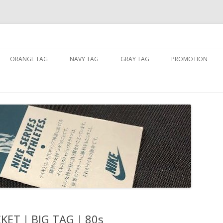
コ
ン
ORANGE TAG
NAVY TAG
GRAY TAG
PROMOTION
テ
ン
ツ
へ
ス
キ
ッ
プ
CKET｜BIG TAG｜80s