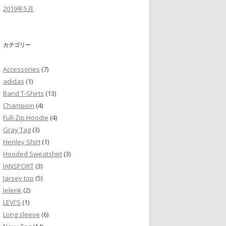
2019年5月
カテゴリー
Accessories
(7)
adidas
(1)
Band T-Shirts
(13)
Champion
(4)
Full-Zip Hoodie
(4)
Gray Tag
(3)
Henley Shirt
(1)
Hooded Sweatshirt
(3)
JANSPORT
(3)
Jarsey top
(5)
Jelenk
(2)
LEVI'S
(1)
Long sleeve
(6)