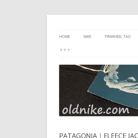
oldnike.com
HOME
NIKE
PINWHEEL TAG
PROFILE
？？？
PRIVACY POLICY
SITEMAP
CONTACT ME
PATAGONIA｜FLEECE JA