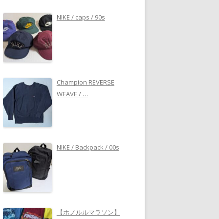
NIKE / caps / 90s
Champion REVERSE
WEAVE / …
NIKE / Backpack / 00s
【ホノルルマラソン】