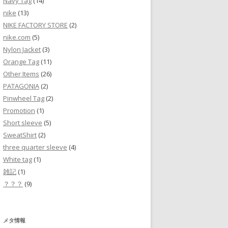
Navy Tag
(14)
nike
(13)
NIKE FACTORY STORE
(2)
nike.com
(5)
Nylon Jacket
(3)
Orange Tag
(11)
Other Items
(26)
PATAGONIA
(2)
Pinwheel Tag
(2)
Promotion
(1)
Short sleeve
(5)
SweatShirt
(2)
three quarter sleeve
(4)
White tag
(1)
雑記
(1)
？？？
(9)
メタ情報